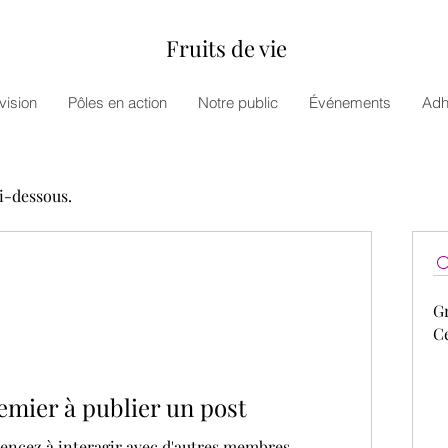
Fruits de vie
vision
Pôles en action
Notre public
Événements
Adh
ci-dessous.
G
Ce
emier à publier un post
ncez à interagir avec d'autres membres.