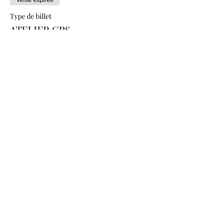
Vente expirée
Type de billet
ATELIER GPS
Prix
De 15,00 € à 20,00 €
ADHÉRENT.E
15,00 €
NON ADHÉRENT.E
20,00 €