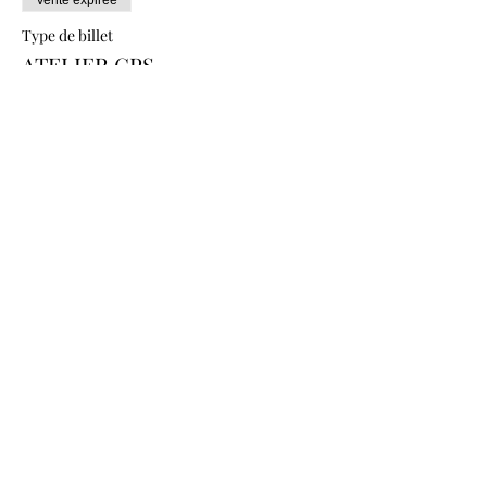
Vente expirée
Type de billet
ATELIER GPS
Prix
De 15,00 € à 20,00 €
ADHÉRENT.E
15,00 €
NON ADHÉRENT.E
20,00 €